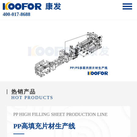
400-017-8688
热销产品
HOT PRODUCTS
PP HIGH FILLING SHEET PRODUCTION LINE
DIE CUTTING MACHINE
PP/PS MULTILAYER CO-EXTRUDE
D S
HEET
PP高填充片材生产线
模内切成型机
PRODUCTION LINE
PP HIGH SPEED SHEET PRODUCTION LINE