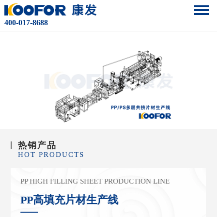
400-017-8688
热销产品
HOT PRODUCTS
PP HIGH FILLING SHEET PRODUCTION LINE
DIE CUTTING MACHINE
PP/PS MULTILAYER CO-EXTRUDE
D S
HEET
PP高填充片材生产线
模内切成型机
PRODUCTION LINE
PP HIGH SPEED SHEET PRODUCTION LINE